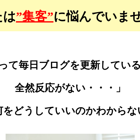
たは
”集客”
に悩んでいま
って毎日ブログを更新してい
全然反応がない・
・・」
何を
どうしていいのか
わからな