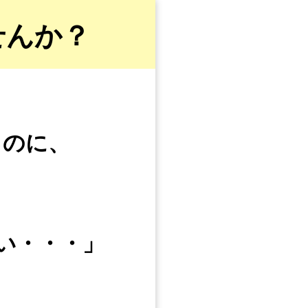
せんか？
るのに、
い・・・」