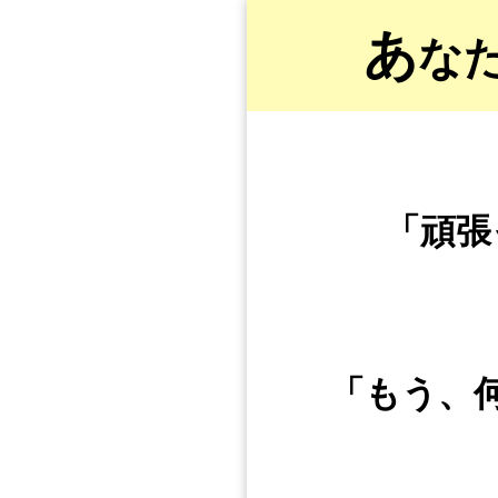
あ
な
「頑張
「もう、